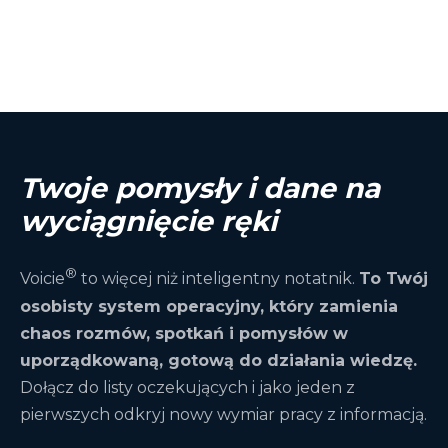
zarządzania projektami (ClickUp, Jira, Asana) i
Voicie oferuje bezpłatny plan z podstawowymi
platformami komunikacyjnymi (Slack, Gmail)
funkcjami. Founder Edition daje dożywotni,
przez webhooks i platformy automatyzacji:
nieograniczony dostęp za jednorazową opłatą
Make, Zapier i n8n.
— z pełnymi możliwościami AI, webhooks i
wszystkimi integracjami. Szczegóły na stronie z
cenami.
Twoje pomysły i dane na
wyciągnięcie ręki
®
Voicie
to więcej niż inteligentny notatnik.
To Twój
osobisty system operacyjny, który zamienia
chaos rozmów, spotkań i pomysłów w
uporządkowaną, gotową do działania wiedzę.
Dołącz do listy oczekujących i jako jeden z
pierwszych odkryj nowy wymiar pracy z informacją.