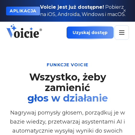
Voicie jest już dostępne!
Pobierz
×
APLIKACJA
na iOS, Androida, Windows i macOS.
Uzyskaj dostęp
FUNKCJE VOICIE
Wszystko, żeby
zamienić
głos w działanie
Nagrywaj pomysły głosem, porządkuj je w
bazie wiedzy, przetwarzaj asystentami AI i
automatycznie wysyłaj wyniki do swoich