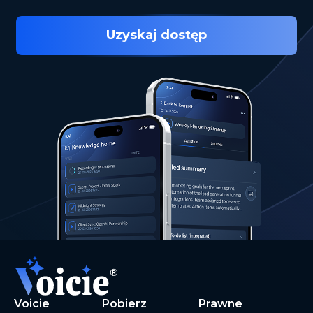
Uzyskaj dostęp
Voicie
Pobierz
Prawne